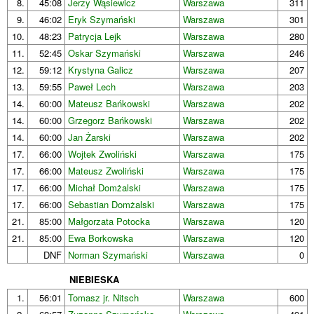
8.
45:08
Jerzy Wąsiewicz
Warszawa
311
9.
46:02
Eryk Szymański
Warszawa
301
10.
48:23
Patrycja Lejk
Warszawa
280
11.
52:45
Oskar Szymański
Warszawa
246
12.
59:12
Krystyna Galicz
Warszawa
207
13.
59:55
Paweł Lech
Warszawa
203
14.
60:00
Mateusz Bańkowski
Warszawa
202
14.
60:00
Grzegorz Bańkowski
Warszawa
202
14.
60:00
Jan Żarski
Warszawa
202
17.
66:00
Wojtek Zwoliński
Warszawa
175
17.
66:00
Mateusz Zwoliński
Warszawa
175
17.
66:00
Michał Domżalski
Warszawa
175
17.
66:00
Sebastian Domżalski
Warszawa
175
21.
85:00
Małgorzata Potocka
Warszawa
120
21.
85:00
Ewa Borkowska
Warszawa
120
DNF
Norman Szymański
Warszawa
0
NIEBIESKA
1.
56:01
Tomasz jr. Nitsch
Warszawa
600