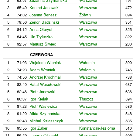
2.
63:57
Zuzanna Szymańska
Warszawa
491
3.
65:40
Konrad Janowski
Warszawa
472
4.
74:02
Joanna Benesz
Żółwin
394
5.
79:56
Zenon Badziński
Warszawa
351
6.
84:12
Anna Olbrycht
Warszawa
325
7.
84:45
Ula Trykozko
Warszawa
322
8.
92:57
Mariusz Siwiec
Warszawa
280
CZERWONA
1.
71:03
Wojciech Wroniak
Wołomin
800
2.
74:23
Adam Wroniak
Wołomin
746
3.
74:56
Andrzej Krochmal
Warszawa
738
4.
82:40
Rafał Wesołowski
Warszawa
637
5.
82:46
Piotr Janowski
Warszawa
636
6.
86:37
Igor Kielak
Tłuszcz
594
7.
87:23
Piotr Wąsiewicz
Warszawa
586
8.
91:20
Alida Szymańska
Warszawa
548
9.
92:48
Michał Ksiąszczyk
Warszawa
535
10.
95:55
Igor Żuber
Konstancin-Jeziorna
510
11.
96:29
Janusz Olbrycht
Warszawa
505