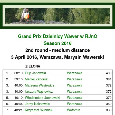
Skip to main content
orienteering.waw.pl
Grand Prix Dzielnicy Wawer w RJnO
Season 2016
2nd round - medium distance
3 April 2016, Warszawa, Marysin Wawerski
ZIELONA
1.
38:10
Filip Janowski
Warszawa
400
2.
39:10
Maciej Zaborski
Warszawa
384
3.
40:00
Marzena Wąsiewicz
Warszawa
372
3.
40:00
Urszula Wąsiewicz
Warszawa
372
5.
40:10
Włodzimierz Jackowski
Warszawa
370
6.
40:44
Jerzy Kalinowski
Warszawa
362
7.
43:21
Krzysztof Wroniak
Wołomin
330