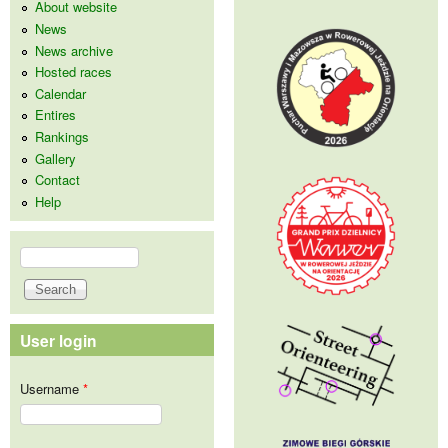
About website
News
News archive
Hosted races
Calendar
Entires
Rankings
Gallery
Contact
Help
Search
Search form
User login
Username
*