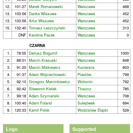
12.
101:27
Marek Romanowski
Warszawa
468
13.
103:56
Danka Wissuwa
Warszawa
452
13.
103:56
Artur Wissuwa
Warszawa
452
15.
132:40
Tomasz Leszczyński
Warszawa
313
DNF
Karolina Pacek
Warszawa
0
CZARNA
1.
78:55
Dariusz Bogumił
Warszawa
1000
2.
88:01
Marcin Krasuski
Warszawa
848
3.
91:20
Marcin Miśkiewicz
Kozienice
803
4.
91:37
Adam Wojciechowski
Piastów
799
5.
92:10
Grzegorz Marcinkiewicz
Wołomin
792
6.
92:42
Sławomir Kielak
Tłuszcz
785
7.
99:18
Adam Szymański
Warszawa
708
8.
100:40
Adam Foland
Sulejówek
694
9.
120:33
Kamil Polok
Wodzisław Śląski
529
Logo
Supported