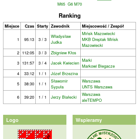
M65
G6 M70
Ranking
Miejsce
Czas
Starty
Zawodnik
Miejscowość / Zespół
Mińsk Mazowiecki
Władysław
1
95:13
3 / 3
MKB Dreptak Mińsk
Judka
Mazowiecki
2
112:05
3 / 3
Zbigniew Kłos
Marki
3
131:57
3 / 4
Jacek Kwiecien
Markowi Biegacze
4
33:12
1 / 1
Józef Brzezina
Sławomir
Warszawa
5
38:30
1 / 1
Sypuła
UNTS Warszawa
Warszawa
6
39:20
1 / 1
Jerzy Białecki
aleTEMPO
Logo
Wspieramy