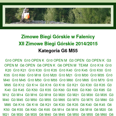
Przejdź do treści
orienteering.waw.pl
Zimowe Biegi Górskie w Falenicy
XII Zimowe Biegi Górskie 2014/2015
Kategoria G6 M55
G10 OPEN
G10 OPEN K
G10 OPEN M
G3 OPEN
G3 OPEN K
G3
OPEN M
G6 OPEN
G6 OPEN K
G6 OPEN M
TEAM
G10 K18
G10
K20
G10 K21
G10 K30
G10 K35
G10 K40
G10 K45
G10 K50
G10
K55
G10 K60
G10 M18
G10 M20
G10 M21
G10 M30
G10 M35
G10
M40
G10 M45
G10 M50
G10 M55
G10 M60
G10 M65
G10 M70
G10
M95
G3 K12
G3 K14
G3 K16
G3 K18
G3 K21
G3 K30
G3 K35
G3
K40
G3 K45
G3 K50
G3 K55
G3 K60
G3 K65
G3 K80
G3 K85
G3
M12
G3 M14
G3 M16
G3 M18
G3 M20
G3 M21
G3 M30
G3 M35
G3
M40
G3 M45
G3 M50
G3 M55
G3 M65
G3 M70
G3 M75
G3 M80
G3
M85
G6 K16
G6 K18
G6 K21
G6 K30
G6 K35
G6 K40
G6 K45
G6
K50
G6 K55
G6 K60
G6 K65
G6 M14
G6 M16
G6 M18
G6 M20
G6
M21
G6 M30
G6 M35
G6 M40
G6 M45
G6 M50
G6 M55
G6 M60
G6