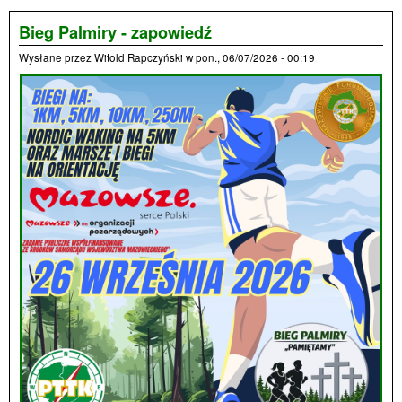
Maz
- ko
Bieg Palmiry - zapowiedź
wak
Wysłane przez
Witold Rapczyński
w
pon., 06/07/2026 - 00:19
etap
prz
nami