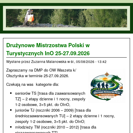
Przejdź do treści
orienteering.waw.pl
Drużynowe Mistrzostwa Polski w
Turystycznych InO 25-27.09.2026
Wysłane przez
Zuzanna Malanowska
w
śr., 05/08/2026 - 13:42
Zapraszamy na DMP do OW Waszeta k/
Olsztynka w terminie 25-27.09.2026.
Czekają na was kategorie dla:
seniorów TS [trasa dla zaawansowanych
TZ] – 2 etapy dzienne i 1 nocny, zespoły
1-2 osobowe, 3×5 pkt. do OInO,
juniorów TJ (roczniki 2006 – 2009) [trasa dla
średniozaawansowanych TU] – 2 etapy dzienne i 1 nocny,
zespoły 1-2 osobowe, 3×5 pkt. do OInO;
młodzieży TM (roczniki 2010 – 2012) [trasa dla
niezaawansowanych TT] –