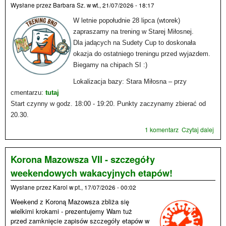
Wysłane przez
Barbara Sz.
w
wt., 21/07/2026 - 18:17
W letnie popołudnie 28 lipca (wtorek)
zapraszamy na trening w Starej Miłosnej.
Dla jadących na Sudety Cup to doskonała
okazja do ostatniego treningu przed wyjazdem.
Biegamy na chipach SI :)
Lokalizacja bazy: Stara Miłosna – przy
cmentarzu:
tutaj
Start czynny w godz. 18:00 - 19:20. Punkty zaczynamy zbierać od
20.30.
1 komentarz
Czytaj dalej
wpi
Tren
Bn
Star
Korona Mazowsza VII - szczegóły
Mił
weekendowych wakacyjnych etapów!
- 28
lipc
Wysłane przez
Karol
w
pt., 17/07/2026 - 00:02
Weekend z Koroną Mazowsza zbliża się
wielkimi krokami - prezentujemy Wam tuż
przed zamknięcie zapisów szczegóły etapów w