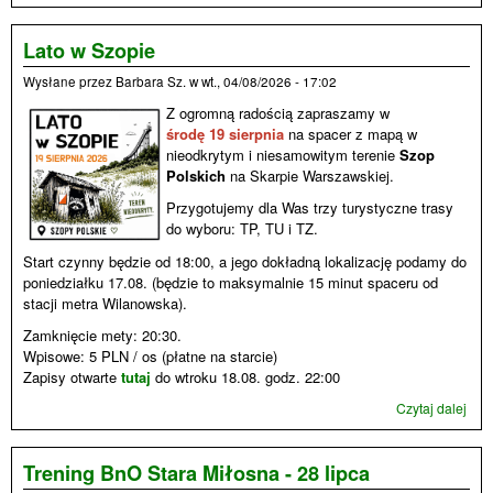
Jasz
pod
wul
Lato w Szopie
Wysłane przez
Barbara Sz.
w
wt., 04/08/2026 - 17:02
Z ogromną radością zapraszamy w
środę 19 sierpnia
na spacer z mapą w
nieodkrytym i niesamowitym terenie
Szop
Polskich
na Skarpie Warszawskiej.
Przygotujemy dla Was trzy turystyczne trasy
do wyboru: TP, TU i TZ.
Start czynny będzie od 18:00, a jego dokładną lokalizację podamy do
poniedziałku 17.08. (będzie to maksymalnie 15 minut spaceru od
stacji metra Wilanowska).
Zamknięcie mety: 20:30.
Wpisowe: 5 PLN / os (płatne na starcie)
Zapisy otwarte
tutaj
do wtroku 18.08. godz. 22:00
Czytaj dalej
wpi
Lato
Szo
Trening BnO Stara Miłosna - 28 lipca