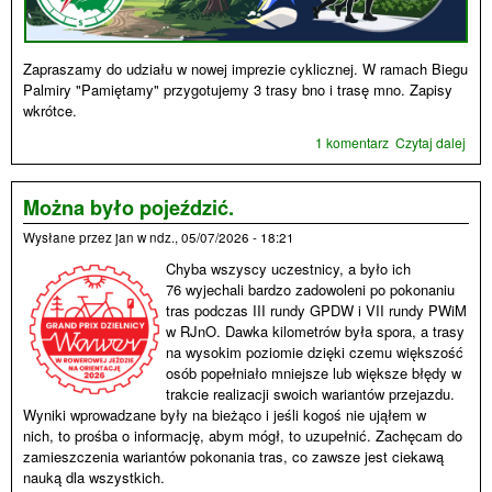
Zapraszamy do udziału w nowej imprezie cyklicznej. W ramach Biegu
Palmiry "Pamiętamy" przygotujemy 3 trasy bno i trasę mno. Zapisy
wkrótce.
1 komentarz
Czytaj dalej
wpis
Palm
zap
Można było pojeździć.
Wysłane przez
jan
w
ndz., 05/07/2026 - 18:21
Chyba wszyscy uczestnicy, a było ich
76 wyjechali bardzo zadowoleni po pokonaniu
tras podczas III rundy GPDW i VII rundy PWiM
w RJnO. Dawka kilometrów była spora, a trasy
na wysokim poziomie dzięki czemu większość
osób popełniało mniejsze lub większe błędy w
trakcie realizacji swoich wariantów przejazdu.
Wyniki wprowadzane były na bieżąco i jeśli kogoś nie ująłem w
nich, to prośba o informację, abym mógł, to uzupełnić. Zachęcam do
zamieszczenia wariantów pokonania tras, co zawsze jest ciekawą
nauką dla wszystkich.