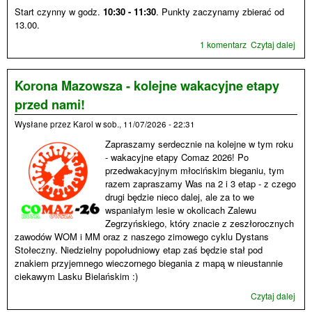
Start czynny w godz.
10:30 - 11:30
. Punkty zaczynamy zbierać od
13.00.
1 komentarz
Czytaj dalej
wpi
Tren
Bn
Gór
Korona Mazowsza - kolejne wakacyjne etapy
- 19
przed nami!
Wysłane przez
Karol
w
sob., 11/07/2026 - 22:31
Zapraszamy serdecznie na kolejne w tym roku
- wakacyjne etapy Comaz 2026! Po
przedwakacyjnym młocińskim bieganiu, tym
razem zapraszamy Was na 2 i 3 etap - z czego
drugi będzie nieco dalej, ale za to we
wspaniałym lesie w okolicach Zalewu
Zegrzyńskiego, który znacie z zeszłorocznych
zawodów WOM i MM oraz z naszego zimowego cyklu Dystans
Stołeczny. Niedzielny popołudniowy etap zaś będzie stał pod
znakiem przyjemnego wieczornego biegania z mapą w nieustannie
ciekawym Lasku Bielańskim :)
Czytaj dalej
wpi
Kor