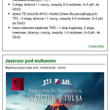
2 etapy dzienne i 1 nocny, zespoły 2-3 osobowe, 3×5 pkt. do
OInO;
dzieci TD (rocznik 2013 i młodsi) [trasa dla początkujących
TP] – 2 etapy dzienne i 1 nocny, zespoły 2-3 osobowe, 3×5 pkt.
do OInO;
trasa rowerowo-kajakowa TKR – 1 etap kajakowy, 2 etapy
rowerowe: dzienny i nocny, zespoły 1-2 osobowe, 3×5 pkt. do
OInO.
Czytaj dalej
wpi
Dru
Mist
Pols
Jaszczur pod wulkanem
Tury
Wysłane przez
malo
w
śr., 05/08/2026 - 09:35
InO 
27.