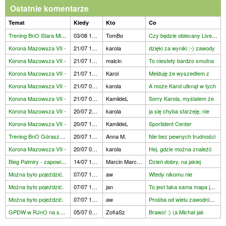
ekra
Ostatnie komentarze
Temat
Kiedy
Kto
Co
Trening BnO Stara Miłosna -
03/08 15:28
TomBo
Czy będzie obiecany Livelox
Korona Mazowsza VII -
21/07 18:45
karola
dzięki za wyniki :-) zawody
Korona Mazowsza VII -
21/07 15:51
malcin
To niestety bardzo smutna
Korona Mazowsza VII -
21/07 14:34
Karol
Melduję że wyszedłem z
Korona Mazowsza VII -
21/07 06:33
karola
A może Karol utknął w tych
Korona Mazowsza VII -
21/07 06:12
KamildeL
Sorry Karola, myślałem że
Korona Mazowsza VII -
20/07 21:30
karola
ja się chyba starzeję, nie
Korona Mazowsza VII -
20/07 17:32
KamildeL
Sportident Center
Trening BnO Góraszka - 19
20/07 12:16
Anna M.
Nie bez pewnych trudności
Korona Mazowsza VII -
20/07 08:45
karola
Hej, gdzie można znaleźć
Bieg Palmiry - zapowiedź
14/07 12:13
Marcin Marcinkiewicz
Dzień dobry, na jakiej
Można było pojeździć.
07/07 16:13
aw
Wtedy nikomu nie
Można było pojeździć.
07/07 15:02
jan
To jest taka sama mapa jaka
Można było pojeździć.
07/07 10:33
aw
Prośba od wielu zawodników
GPDW w RJnO na szerokim
05/07 07:57
ZofiaSz
Brawo! :) (a Michał jak