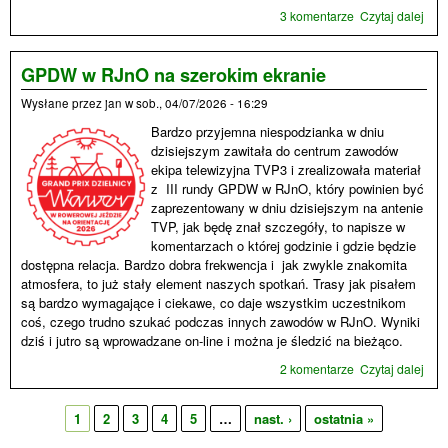
3 komentarze
Czytaj dalej
wpi
Moż
było
poje
GPDW w RJnO na szerokim ekranie
Wysłane przez
jan
w
sob., 04/07/2026 - 16:29
Bardzo przyjemna niespodzianka w dniu
dzisiejszym zawitała do centrum zawodów
ekipa telewizyjna TVP3 i zrealizowała materiał
z III rundy GPDW w RJnO, który powinien być
zaprezentowany w dniu dzisiejszym na antenie
TVP, jak będę znał szczegóły, to napisze w
komentarzach o której godzinie i gdzie będzie
dostępna relacja. Bardzo dobra frekwencja i jak zwykle znakomita
atmosfera, to już stały element naszych spotkań. Trasy jak pisałem
są bardzo wymagające i ciekawe, co daje wszystkim uczestnikom
coś, czego trudno szukać podczas innych zawodów w RJnO. Wyniki
dziś i jutro są wprowadzane on-line i można je śledzić na bieżąco.
2 komentarze
Czytaj dalej
wpi
GP
w R
1
2
3
4
5
…
nast. ›
ostatnia »
na
Strony
sze