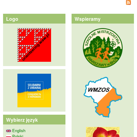
Logo
Wspieramy
Wybierz język
English
Polski