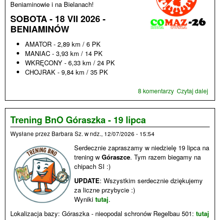
Beniaminowie i na Bielanach!
SOBOTA - 18 VII 2026 -
BENIAMINÓW
AMATOR - 2,89 km / 6 PK
MANIAC - 3,93 km / 14 PK
WKRĘCONY - 6,33 km / 24 PK
CHOJRAK - 9,84 km / 35 PK
8 komentarzy
Czytaj dalej
wpi
Mazo
szc
wee
Trening BnO Góraszka - 19 lipca
wak
Wysłane przez
Barbara Sz.
w
ndz., 12/07/2026 - 15:54
eta
Serdecznie zapraszamy w niedzielę 19 lipca na
trening w
Góraszce
. Tym razem biegamy na
chipach SI :)
UPDATE
: Wszystkim serdecznie dziękujemy
za liczne przybycie :)
Wyniki
tutaj
.
Lokalizacja bazy: Góraszka - nieopodal schronów Regelbau 501:
tutaj