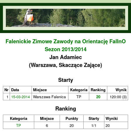
Przejdź do treści
orienteering.waw.pl
Falenickie Zimowe Zawody na Orientację FalInO
Sezon 2013/2014
Jan Adamiec
(Warszawa, Skaczące Zające)
Starty
Nr
Data
Miejsce
Kategoria
Ranking
Wynik
1
15-03-2014
Warszawa Falenica
TP
20
120:00 (3)
Ranking
Kategoria
Miejsce
Punkty
Starty
Wyniki
TP
6
20
1/1
20