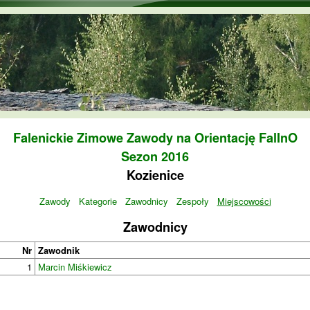
Przejdź do treści
Falenickie Zimowe Zawody na Orientację FalInO
Sezon 2016
Kozienice
Zawody
Kategorie
Zawodnicy
Zespoły
Miejscowości
Zawodnicy
Nr
Zawodnik
1
Marcin Miśkiewicz