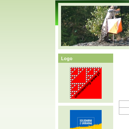
orienteering.waw.pl
Logo