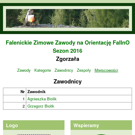
Przejdź do treści
orienteering.waw.pl
Falenickie Zimowe Zawody na Orientację FalInO
Sezon 2016
Zgorzała
Zawody
Kategorie
Zawodnicy
Zespoły
Miejscowości
Zawodnicy
Nr
Zawodnik
1
Agnieszka Biolik
2
Grzegorz Biolik
Logo
Wspieramy