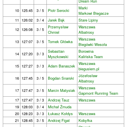
Dream Run
Marki
10
125:45
3 / 5
Piotr Serocki
Markowi Biegacze
11
126:02
3 / 4
Jarek Bąk
Stare Lipiny
Przemysław
Warszawa
12
126:08
3 / 5
Chmiel
Albatrosy
Warszawa
13
127:07
3 / 5
Tomek Główka
Biegówki Wesoła
Sebastian
Borowina
14
127:20
3 / 3
Myszkowski
Kalińska Team
Warszawa
15
127:27
3 / 3
Adam Banaszek
biegusiem.pl
Józefosław
16
127:45
3 / 5
Bogdan Snarski
Albatrosy
Warszawa
17
127:47
3 / 5
Marcin Matysiak
Gapmont Running Team
17
127:47
3 / 3
Andrzej Tauz
Warszawa
19
128:03
3 / 4
Michał Żmuda
20
128:23
3 / 3
Łukasz Kołdys
Warszawa
21
128:45
3 / 5
Andrzej Figat
Kobyłka