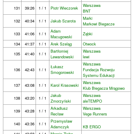
Warszawa
131
39:26
1 / 1
Piotr Wieczorek
BNT
Marki
132
40:34
1 / 1
Jakub Szarota
Markowi Biegacze
Adam
133
41:06
1 / 1
Ząbki
Macugowski
134
41:37
1 / 1
Arek Szeląg
Otwock
Bartłomiej
Warszawa
135
41:40
1 / 1
Lewandowski
lewi
Warszawa
Łukasz
136
42:43
1 / 1
Fundacja Rozwoju
Smogorowski
Systemu Edukacji
Warszawa
137
43:08
1 / 1
Karol Krasowski
Klub Biegacza Mrągowo
Jakub
Warszawa
138
43:20
1 / 1
Zmorzyński
aleTEMPO
Arkadiusz
Warszawa
139
43:28
1 / 1
Recław
Vege Runners
Przemysław
140
43:36
1 / 1
Adamczyk
KB ERGO
141
43:58
1 / 1
Marcin Zięba