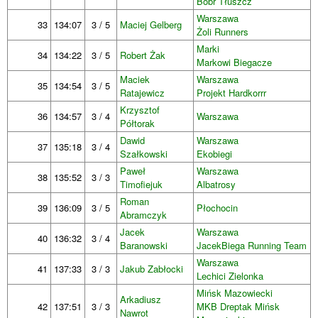
Bóbr Tłuszcz
Warszawa
33
134:07
3 / 5
Maciej Gelberg
Żoli Runners
Marki
34
134:22
3 / 5
Robert Żak
Markowi Biegacze
Maciek
Warszawa
35
134:54
3 / 5
Ratajewicz
Projekt Hardkorrr
Krzysztof
36
134:57
3 / 4
Warszawa
Półtorak
Dawid
Warszawa
37
135:18
3 / 4
Szałkowski
Ekobiegi
Paweł
Warszawa
38
135:52
3 / 3
Timofiejuk
Albatrosy
Roman
39
136:09
3 / 5
Płochocin
Abramczyk
Jacek
Warszawa
40
136:32
3 / 4
Baranowski
JacekBiega Running Team
Warszawa
41
137:33
3 / 3
Jakub Zabłocki
Lechici Zielonka
Mińsk Mazowiecki
Arkadiusz
42
137:51
3 / 3
MKB Dreptak Mińsk
Nawrot