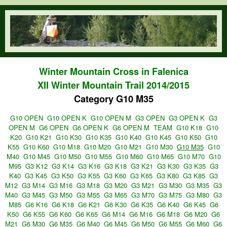
Skip to main content
orienteering.waw.pl
Winter Mountain Cross in Falenica
XII Winter Mountain Trail 2014/2015
Category G10 M35
G10 OPEN
G10 OPEN K
G10 OPEN M
G3 OPEN
G3 OPEN K
G3
OPEN M
G6 OPEN
G6 OPEN K
G6 OPEN M
TEAM
G10 K18
G10
K20
G10 K21
G10 K30
G10 K35
G10 K40
G10 K45
G10 K50
G10
K55
G10 K60
G10 M18
G10 M20
G10 M21
G10 M30
G10 M35
G10
M40
G10 M45
G10 M50
G10 M55
G10 M60
G10 M65
G10 M70
G10
M95
G3 K12
G3 K14
G3 K16
G3 K18
G3 K21
G3 K30
G3 K35
G3
K40
G3 K45
G3 K50
G3 K55
G3 K60
G3 K65
G3 K80
G3 K85
G3
M12
G3 M14
G3 M16
G3 M18
G3 M20
G3 M21
G3 M30
G3 M35
G3
M40
G3 M45
G3 M50
G3 M55
G3 M65
G3 M70
G3 M75
G3 M80
G3
M85
G6 K16
G6 K18
G6 K21
G6 K30
G6 K35
G6 K40
G6 K45
G6
K50
G6 K55
G6 K60
G6 K65
G6 M14
G6 M16
G6 M18
G6 M20
G6
M21
G6 M30
G6 M35
G6 M40
G6 M45
G6 M50
G6 M55
G6 M60
G6