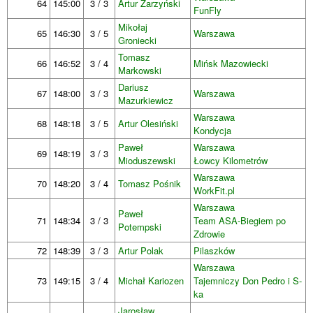
64
145:00
3 / 3
Artur Zarzyński
FunFly
Mikołaj
65
146:30
3 / 5
Warszawa
Groniecki
Tomasz
66
146:52
3 / 4
Mińsk Mazowiecki
Markowski
Dariusz
67
148:00
3 / 3
Warszawa
Mazurkiewicz
Warszawa
68
148:18
3 / 5
Artur Olesiński
Kondycja
Paweł
Warszawa
69
148:19
3 / 3
Mioduszewski
Łowcy Kilometrów
Warszawa
70
148:20
3 / 4
Tomasz Pośnik
WorkFit.pl
Warszawa
Paweł
71
148:34
3 / 3
Team ASA-Biegiem po
Potempski
Zdrowie
72
148:39
3 / 3
Artur Polak
Pilaszków
Warszawa
73
149:15
3 / 4
Michał Kariozen
Tajemniczy Don Pedro i S-
ka
Jarosław