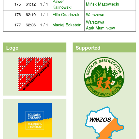
Paweł
175
61:12
1 / 1
Mińsk Mazowiecki
Kalinowski
176
62:19
1 / 1
Filip Osadczuk
Warszawa
Warszawa
177
62:36
1 / 1
Maciej Eckstein
Atak Muminkow
Logo
Supported