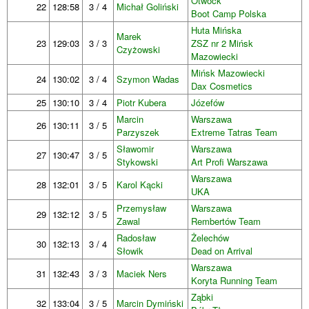
Otwock
22
128:58
3 / 4
Michał Goliński
Boot Camp Polska
Huta Mińska
Marek
23
129:03
3 / 3
ZSZ nr 2 Mińsk
Czyżowski
Mazowiecki
Mińsk Mazowiecki
24
130:02
3 / 4
Szymon Wadas
Dax Cosmetics
25
130:10
3 / 4
Piotr Kubera
Józefów
Marcin
Warszawa
26
130:11
3 / 5
Parzyszek
Extreme Tatras Team
Sławomir
Warszawa
27
130:47
3 / 5
Stykowski
Art Profi Warszawa
Warszawa
28
132:01
3 / 5
Karol Kącki
UKA
Przemysław
Warszawa
29
132:12
3 / 5
Zawal
Rembertów Team
Radosław
Żelechów
30
132:13
3 / 4
Słowik
Dead on Arrival
Warszawa
31
132:43
3 / 3
Maciek Ners
Koryta Running Team
Ząbki
32
133:04
3 / 5
Marcin Dymiński