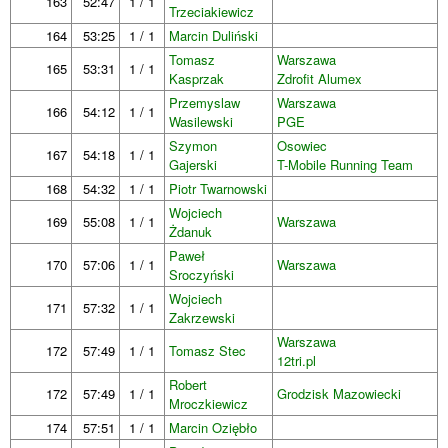
163
52:47
1 / 1
Trzeciakiewicz
164
53:25
1 / 1
Marcin Duliński
Tomasz
Warszawa
165
53:31
1 / 1
Kasprzak
Zdrofit Alumex
Przemyslaw
Warszawa
166
54:12
1 / 1
Wasilewski
PGE
Szymon
Osowiec
167
54:18
1 / 1
Gajerski
T-Mobile Running Team
168
54:32
1 / 1
Piotr Twarnowski
Wojciech
169
55:08
1 / 1
Warszawa
Żdanuk
Paweł
170
57:06
1 / 1
Warszawa
Sroczyński
Wojciech
171
57:32
1 / 1
Zakrzewski
Warszawa
172
57:49
1 / 1
Tomasz Stec
12tri.pl
Robert
172
57:49
1 / 1
Grodzisk Mazowiecki
Mroczkiewicz
174
57:51
1 / 1
Marcin Oziębło