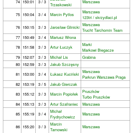
74
150:01
3 / 3
Warszawa
Trzaskowski
Warszawa
75
150:04
3 / 4
Marcin Pytlos
123tri / skrzydlaci.pl
Warszawa
76
150:15
3 / 3
Jarosław Glinicki
Trucht Tarchomin Team
77
150:49
3 / 4
Mariusz Wrona
Marki
78
151:58
3 / 3
Artur Łuczyk
Markowi Biegacze
79
152:07
3 / 3
Michał Lis
Grabina
80
152:59
3 / 3
Jakub Szczęsny
Warszawa
81
153:00
3 / 4
Łukasz Kuciński
Parkrun Warszawa Praga
82
153:19
3 / 5
Jakub Gierczak
Pruszków
83
155:12
3 / 3
Marcin Popiołek
Turbo Pruszków
84
155:13
3 / 3
Artur Szafraniec
Warszawa
Michał
85
155:19
3 / 4
Warszawa
Frydrychowicz
Marcin
86
155:20
3 / 3
Warszawa
Tarnowski