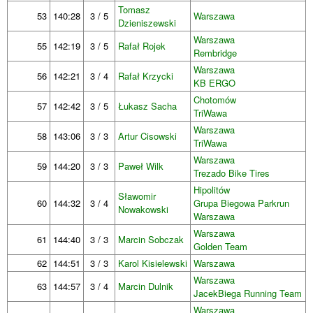
Tomasz
53
140:28
3 / 5
Warszawa
Dzieniszewski
Warszawa
55
142:19
3 / 5
Rafał Rojek
Rembridge
Warszawa
56
142:21
3 / 4
Rafał Krzycki
KB ERGO
Chotomów
57
142:42
3 / 5
Łukasz Sacha
TriWawa
Warszawa
58
143:06
3 / 3
Artur Cisowski
TriWawa
Warszawa
59
144:20
3 / 3
Paweł Wilk
Trezado Bike Tires
Hipolitów
Sławomir
60
144:32
3 / 4
Grupa Biegowa Parkrun
Nowakowski
Warszawa
Warszawa
61
144:40
3 / 3
Marcin Sobczak
Golden Team
62
144:51
3 / 3
Karol Kisielewski
Warszawa
Warszawa
63
144:57
3 / 4
Marcin Dulnik
JacekBiega Running Team
Warszawa