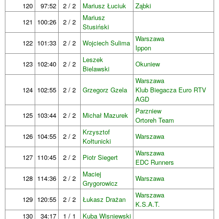
120
97:52
2 / 2
Mariusz Łuciuk
Ząbki
Mariusz
121
100:26
2 / 2
Stusiński
Warszawa
122
101:33
2 / 2
Wojciech Sulima
Ippon
Leszek
123
102:40
2 / 2
Okuniew
Bielawski
Warszawa
124
102:55
2 / 2
Grzegorz Gzela
Klub Biegacza Euro RTV
AGD
Parzniew
125
103:44
2 / 2
Michał Mazurek
Ortoreh Team
Krzysztof
126
104:55
2 / 2
Warszawa
Kołtunicki
Warszawa
127
110:45
2 / 2
Piotr Siegert
EDC Runners
Maciej
128
114:36
2 / 2
Warszawa
Grygorowicz
Warszawa
129
120:55
2 / 2
Łukasz Drażan
K.S.A.T.
130
34:17
1 / 1
Kuba Wisniewski