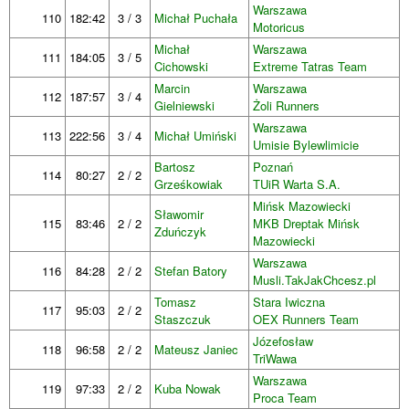
Warszawa
110
182:42
3 / 3
Michał Puchała
Motoricus
Michał
Warszawa
111
184:05
3 / 5
Cichowski
Extreme Tatras Team
Marcin
Warszawa
112
187:57
3 / 4
Gielniewski
Żoli Runners
Warszawa
113
222:56
3 / 4
Michał Umiński
Umisie Bylewlimicie
Bartosz
Poznań
114
80:27
2 / 2
Grześkowiak
TUiR Warta S.A.
Mińsk Mazowiecki
Sławomir
115
83:46
2 / 2
MKB Dreptak Mińsk
Zduńczyk
Mazowiecki
Warszawa
116
84:28
2 / 2
Stefan Batory
Musli.TakJakChcesz.pl
Tomasz
Stara Iwiczna
117
95:03
2 / 2
Staszczuk
OEX Runners Team
Józefosław
118
96:58
2 / 2
Mateusz Janiec
TriWawa
Warszawa
119
97:33
2 / 2
Kuba Nowak
Proca Team