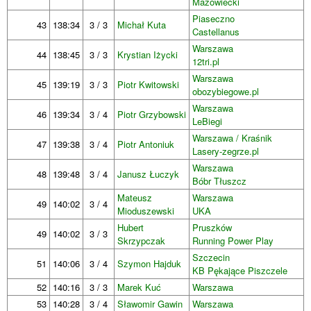
Mazowiecki
Piaseczno
43
138:34
3 / 3
Michał Kuta
Castellanus
Warszawa
44
138:45
3 / 3
Krystian Iżycki
12tri.pl
Warszawa
45
139:19
3 / 3
Piotr Kwitowski
obozybiegowe.pl
Warszawa
46
139:34
3 / 4
Piotr Grzybowski
LeBiegi
Warszawa / Kraśnik
47
139:38
3 / 4
Piotr Antoniuk
Lasery-zegrze.pl
Warszawa
48
139:48
3 / 4
Janusz Łuczyk
Bóbr Tłuszcz
Mateusz
Warszawa
49
140:02
3 / 4
Mioduszewski
UKA
Hubert
Pruszków
49
140:02
3 / 3
Skrzypczak
Running Power Play
Szczecin
51
140:06
3 / 4
Szymon Hajduk
KB Pękające Piszczele
52
140:16
3 / 3
Marek Kuć
Warszawa
53
140:28
3 / 4
Sławomir Gawin
Warszawa