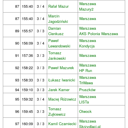
Warszawa
87
155:40
3 / 4
Rafał Mazur
Mazury2
Marcin
87
155:40
3 / 4
Warszawa
Jagodziński
Damian
Warszawa
89
155:57
3 / 3
Cienkusz
AKS Polonia Warszawa
Paweł
Warszawa
90
156:09
3 / 4
Lewandowski
Kondycja
Tomasz
91
157:36
3 / 3
Warszawa
Jankowski
Warszawa
92
158:22
3 / 3
Paweł Mazurek
HP Run
Warszawa
93
158:33
3 / 3
Łukasz Iwanicki
TriWawa
94
159:10
3 / 3
Jarek Kamer
Pruszków
Warszawa
95
159:32
3 / 4
Maciej Różowicz
LISTa
Tomasz
96
159:45
3 / 3
Otwock
Zujkiewicz
Warszawa
97
160:09
3 / 3
Kamil Czarniecki
Skrzydlaci.pl