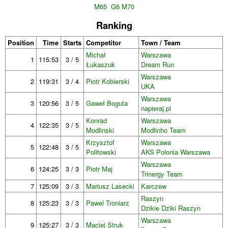
M65
G6 M70
Ranking
Position
Time
Starts
Competitor
Town / Team
Michał
Warszawa
1
115:53
3 / 5
Łukaszuk
Dream Run
Warszawa
2
119:31
3 / 4
Piotr Kobierski
UKA
Warszawa
3
120:56
3 / 5
Gaweł Boguta
napieraj.pl
Konrad
Warszawa
4
122:35
3 / 5
Modlinski
Modlinho Team
Krzysztof
Warszawa
5
122:48
3 / 5
Politowski
AKS Polonia Warszawa
Warszawa
6
124:25
3 / 3
Piotr Maj
Trinergy Team
7
125:09
3 / 3
Mariusz Lasecki
Karczew
Raszyn
8
125:23
3 / 3
Pawel Troniarz
Dzikie Dziki Raszyn
Warszawa
9
125:27
3 / 3
Maciej Struk