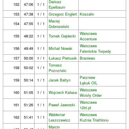
Dariusz
152
47:06
1 / 1
Epelbaum
153
47:38
1 / 1
Grzegorz Englert
Koszalin
Maciej
154
47:55
1 / 1
Dobrosielski
Warszawa
155
48:22
1 / 1
Tomek Gajdecki
Accenture
Warszawa
156
49:49
1 / 1
Michał Nowak
Falenickie Torpedy
157
50:00
1 / 1
Łukasz Pietrusik
Braniewo
Tomasz
158
50:02
1 / 1
Poznzński
Parzniew
159
50:14
1 / 1
Jacek Baltyn
Łękuk OIL
Warszawa
160
51:05
1 / 1
Wojciech Kałasa
Wcisły Order
Warszawa
161
51:26
1 / 1
Paweł Jaworski
12tri.pl
Waldemar
Warszawa
162
51:41
1 / 1
Leszczewicz
Kuźnia Triathlonu
Marcin