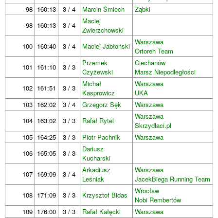
98
160:13
3 / 4
Marcin Śmiech
Ząbki
Maciej
98
160:13
3 / 4
Zwierzchowski
Warszawa
100
160:40
3 / 4
Maciej Jabłoński
Ortoreh Team
Przemek
Ciechanów
101
161:10
3 / 3
Czyżewski
Marsz Niepodległości
Michał
Warszawa
102
161:51
3 / 3
Kasprowicz
UKA
103
162:02
3 / 4
Grzegorz Sęk
Warszawa
Warszawa
104
163:02
3 / 3
Rafał Rytel
Skrzydlaci.pl
105
164:25
3 / 3
Piotr Pachnik
Warszawa
Dariusz
106
165:05
3 / 3
Kucharski
Arkadiusz
Warszawa
107
169:09
3 / 4
Leśniak
JacekBiega Running Team
Wrocław
108
171:09
3 / 3
Krzysztof Bidas
Nobi Rembertów
109
176:00
3 / 3
Rafał Kałęcki
Warszawa