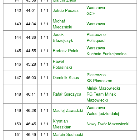
Warszawa
142
44:01
1 / 1
Jakub Peczsz
GCH
Michał
143
44:34
1 / 1
Warszawa
Miecznicki
Jacek
Piaseczno
144
44:36
1 / 1
Błażejczyk
Polisquad
Warszawa
145
44:55
1 / 1
Bartosz Polak
Kuchnia Funkcjonalna
Paweł
146
45:28
1 / 1
Potasiński
Piaseczno
147
46:00
1 / 1
Dominik Klaus
KS Piaseczno
Mińsk Mazowiecki
148
46:11
1 / 1
Rafał Gorczyca
RG Team Mińsk
Mazowiecki
Warszawa
149
46:28
1 / 1
Maciej Zawadzki
Walec jedzie dalej
Krystian
150
46:45
1 / 1
Nowy Dwór Mazowiecki
Mieszkian
151
46:49
1 / 1
Marcin Sochacki