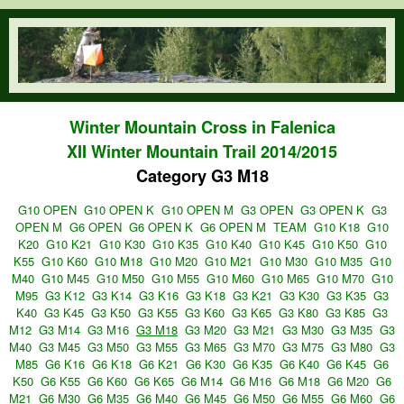
Skip to main content
orienteering.waw.pl
Winter Mountain Cross in Falenica
XII Winter Mountain Trail 2014/2015
Category G3 M18
G10 OPEN
G10 OPEN K
G10 OPEN M
G3 OPEN
G3 OPEN K
G3
OPEN M
G6 OPEN
G6 OPEN K
G6 OPEN M
TEAM
G10 K18
G10
K20
G10 K21
G10 K30
G10 K35
G10 K40
G10 K45
G10 K50
G10
K55
G10 K60
G10 M18
G10 M20
G10 M21
G10 M30
G10 M35
G10
M40
G10 M45
G10 M50
G10 M55
G10 M60
G10 M65
G10 M70
G10
M95
G3 K12
G3 K14
G3 K16
G3 K18
G3 K21
G3 K30
G3 K35
G3
K40
G3 K45
G3 K50
G3 K55
G3 K60
G3 K65
G3 K80
G3 K85
G3
M12
G3 M14
G3 M16
G3 M18
G3 M20
G3 M21
G3 M30
G3 M35
G3
M40
G3 M45
G3 M50
G3 M55
G3 M65
G3 M70
G3 M75
G3 M80
G3
M85
G6 K16
G6 K18
G6 K21
G6 K30
G6 K35
G6 K40
G6 K45
G6
K50
G6 K55
G6 K60
G6 K65
G6 M14
G6 M16
G6 M18
G6 M20
G6
M21
G6 M30
G6 M35
G6 M40
G6 M45
G6 M50
G6 M55
G6 M60
G6