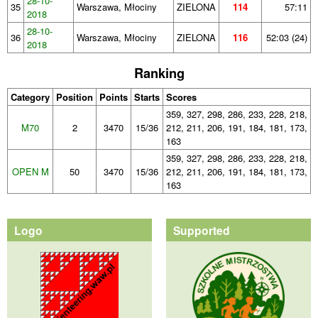
28-10-
35
Warszawa, Młociny
ZIELONA
114
57:11
2018
28-10-
36
Warszawa, Młociny
ZIELONA
116
52:03 (24)
2018
Ranking
Category
Position
Points
Starts
Scores
359, 327, 298, 286, 233, 228, 218,
M70
2
3470
15/36
212, 211, 206, 191, 184, 181, 173,
163
359, 327, 298, 286, 233, 228, 218,
OPEN M
50
3470
15/36
212, 211, 206, 191, 184, 181, 173,
163
Logo
Supported