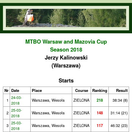
Skip to main content
orienteering.waw.pl
MTBO Warsaw and Mazovia Cup
Season 2018
Jerzy Kalinowski
(Warszawa)
Starts
Nr
Date
Place
Course
Ranking
Result
24-03-
1
Warszawa, Wesoła
ZIELONA
218
38:34 (8)
2018
25-03-
2
Warszawa, Wesoła
ZIELONA
148
31:14 (21)
2018
25-03-
3
Warszawa, Wesoła
ZIELONA
117
46:32 (23)
2018