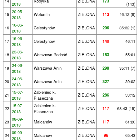
14
Kobyłka
ZIELONA
173
2018
(143)
20-05-
15
Wołomin
ZIELONA
113
46:12 (8)
2018
16-06-
16
Celestynów
ZIELONA
206
35:32 (1)
2018
16-06-
17
Celestynów
ZIELONA
140
46:11
2018
23-06-
18
Warszawa Radość
ZIELONA
163
55:01
2018
24-06-
19
Warszawa Anin
ZIELONA
298
35:11 (7)
2018
24-06-
20
Warszawa Anin
ZIELONA
327
39:02
2018
15-07-
Żabieniec k.
21
ZIELONA
286
33:12
2018
Piaseczna
15-07-
Żabieniec k.
22
ZIELONA
117
68:43 (15)
2018
Piaseczna
08-09-
23
Malcanów
ZIELONA
117
61:20
2018
09-09-
24
Malcanów
ZIELONA
96
65:43
2018