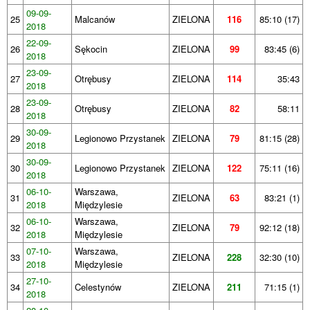
09-09-
25
Malcanów
ZIELONA
116
85:10 (17)
2018
22-09-
26
Sękocin
ZIELONA
99
83:45 (6)
2018
23-09-
27
Otrębusy
ZIELONA
114
35:43
2018
23-09-
28
Otrębusy
ZIELONA
82
58:11
2018
30-09-
29
Legionowo Przystanek
ZIELONA
79
81:15 (28)
2018
30-09-
30
Legionowo Przystanek
ZIELONA
122
75:11 (16)
2018
06-10-
Warszawa,
31
ZIELONA
63
83:21 (1)
2018
Międzylesie
06-10-
Warszawa,
32
ZIELONA
79
92:12 (18)
2018
Międzylesie
07-10-
Warszawa,
33
ZIELONA
228
32:30 (10)
2018
Międzylesie
27-10-
34
Celestynów
ZIELONA
211
71:15 (1)
2018