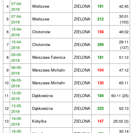
07-04-
4
Wieliszew
ZIELONA
191
42:45
2018
07-04-
30:01
5
Wieliszew
ZIELONA
212
2018
(103)
15-04-
6
Chotomów
ZIELONA
158
46:02
2018
15-04-
29:11
7
Chotomów
ZIELONA
359
2018
(137)
05-05-
8
Warszawa Falenica
ZIELONA
181
51:12
2018
06-05-
9
Warszawa Michalin
ZIELONA
104
47:12
2018
06-05-
10
Warszawa Michalin
ZIELONA
130
65:11
2018
13-05-
11
Dąbkowizna
ZIELONA
184
60:11 (25)
2018
13-05-
12
Dąbkowizna
ZIELONA
233
52:13
2018
19-05-
13
Kobyłka
ZIELONA
147
25:02 (3)
2018
19-05-
30:14