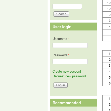
10
Search
Search form
10
12
13
User login
14
Username
*
1
Password
*
2
3
Create new account
4
Request new password
5
6
1
Recommended
2
3