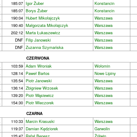
.
185:07
Igor Żuber
Konstancin
.
185:07
Borys Żuber
Konstancin
.
190:04
Hubert Mikołajczyk
Warszawa
.
190:40
Małgorzata Mikołajczyk
Warszawa
.
202:12
Marta Łukaszewicz
Warszawa
DNF
Filip Janowski
Warszawa
DNF
Zuzanna Szymańska
Warszawa
CZERWONA
.
103:59
Adam Wroniak
Wołomin
.
128:14
Paweł Bartos
Nowe Lipiny
.
135:54
Piotr Janowski
Warszawa
.
136:14
Zbigniew Wrzosek
Warszawa
.
139:20
Piotr Wąsiewicz
Warszawa
.
154:30
Piotr Wieczorek
Warszawa
CZARNA
.
110:33
Marcin Krasuski
Warszawa
.
119:37
Damian Kędziorek
Garwolin
.
125:47
Rafał Benesz
Żółwin