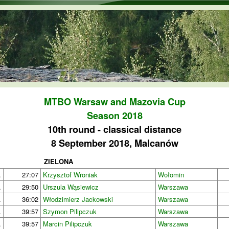
Skip to main content
MTBO Warsaw and Mazovia Cup
Season 2018
10th round - classical distance
8 September 2018, Malcanów
ZIELONA
.
27:07
Krzysztof Wroniak
Wołomin
.
29:50
Urszula Wąsiewicz
Warszawa
.
36:02
Włodzimierz Jackowski
Warszawa
.
39:57
Szymon Pilipczuk
Warszawa
.
39:57
Marcin Pilipczuk
Warszawa