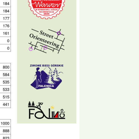
184
184
177
176
161
0
0
800
584
535
533
515
441
1000
888
823