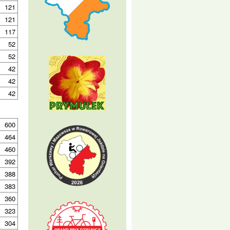
121
121
117
52
52
42
42
42
600
464
460
392
388
383
360
323
304