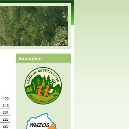
Supported
400
346
261
223
223