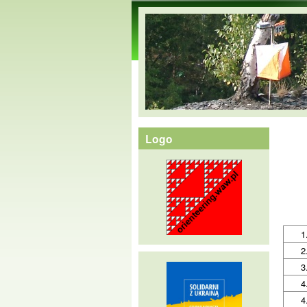
orienteering.waw.pl
Logo
1
2
3
4
4