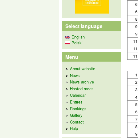
6
6
8
Select language
9
9
English
11
Polski
11
11
Menu
About website
1
News
News archive
2
Hosted races
3
Calendar
4
Entires
5
Rankings
6
Gallery
7
Contact
8
Help
9