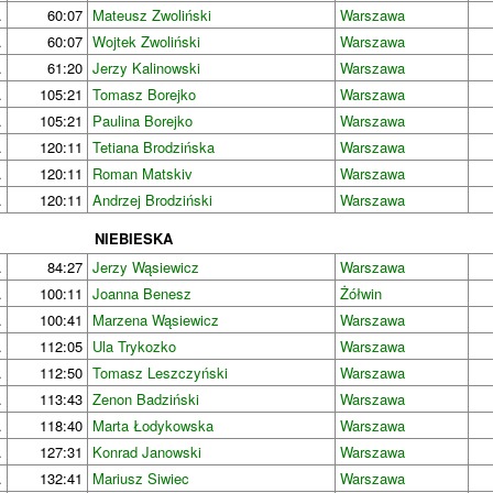
.
60:07
Mateusz Zwoliński
Warszawa
.
60:07
Wojtek Zwoliński
Warszawa
.
61:20
Jerzy Kalinowski
Warszawa
.
105:21
Tomasz Borejko
Warszawa
.
105:21
Paulina Borejko
Warszawa
.
120:11
Tetiana Brodzińska
Warszawa
.
120:11
Roman Matskiv
Warszawa
.
120:11
Andrzej Brodziński
Warszawa
NIEBIESKA
.
84:27
Jerzy Wąsiewicz
Warszawa
.
100:11
Joanna Benesz
Żółwin
.
100:41
Marzena Wąsiewicz
Warszawa
.
112:05
Ula Trykozko
Warszawa
.
112:50
Tomasz Leszczyński
Warszawa
.
113:43
Zenon Badziński
Warszawa
.
118:40
Marta Łodykowska
Warszawa
.
127:31
Konrad Janowski
Warszawa
.
132:41
Mariusz Siwiec
Warszawa