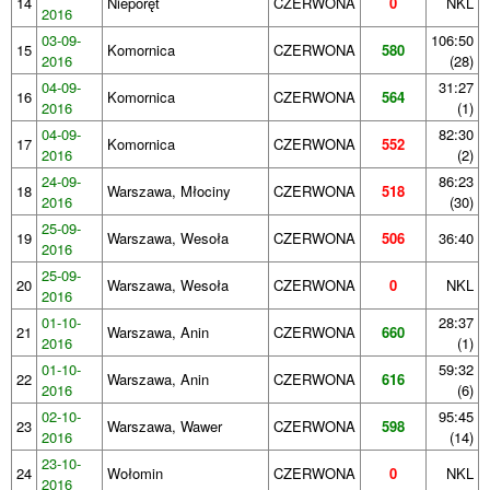
14
Nieporęt
CZERWONA
0
NKL
2016
03-09-
106:50
15
Komornica
CZERWONA
580
2016
(28)
04-09-
31:27
16
Komornica
CZERWONA
564
2016
(1)
04-09-
82:30
17
Komornica
CZERWONA
552
2016
(2)
24-09-
86:23
18
Warszawa, Młociny
CZERWONA
518
2016
(30)
25-09-
19
Warszawa, Wesoła
CZERWONA
506
36:40
2016
25-09-
20
Warszawa, Wesoła
CZERWONA
0
NKL
2016
01-10-
28:37
21
Warszawa, Anin
CZERWONA
660
2016
(1)
01-10-
59:32
22
Warszawa, Anin
CZERWONA
616
2016
(6)
02-10-
95:45
23
Warszawa, Wawer
CZERWONA
598
2016
(14)
23-10-
24
Wołomin
CZERWONA
0
NKL
2016