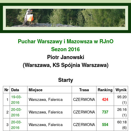
Przejdź do treści
orienteering.waw.pl
Puchar Warszawy i Mazowsza w RJnO
Sezon 2016
Piotr Janowski
(Warszawa, KS Spójnia Warszawa)
Starty
Nr
Data
Miejsce
Trasa
Ranking
Wynik
19-03-
95:20
1
Warszawa, Falenica
CZERWONA
424
2016
(1)
20-03-
26:16
2
Warszawa, Falenica
CZERWONA
737
2016
(1)
20-03-
60:18
3
Warszawa, Falenica
CZERWONA
554
2016
(6)