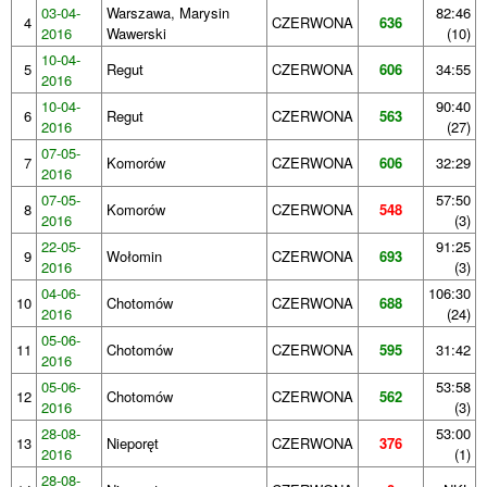
03-04-
Warszawa, Marysin
82:46
4
CZERWONA
636
2016
Wawerski
(10)
10-04-
5
Regut
CZERWONA
606
34:55
2016
10-04-
90:40
6
Regut
CZERWONA
563
2016
(27)
07-05-
7
Komorów
CZERWONA
606
32:29
2016
07-05-
57:50
8
Komorów
CZERWONA
548
2016
(3)
22-05-
91:25
9
Wołomin
CZERWONA
693
2016
(3)
04-06-
106:30
10
Chotomów
CZERWONA
688
2016
(24)
05-06-
11
Chotomów
CZERWONA
595
31:42
2016
05-06-
53:58
12
Chotomów
CZERWONA
562
2016
(3)
28-08-
53:00
13
Nieporęt
CZERWONA
376
2016
(1)
28-08-