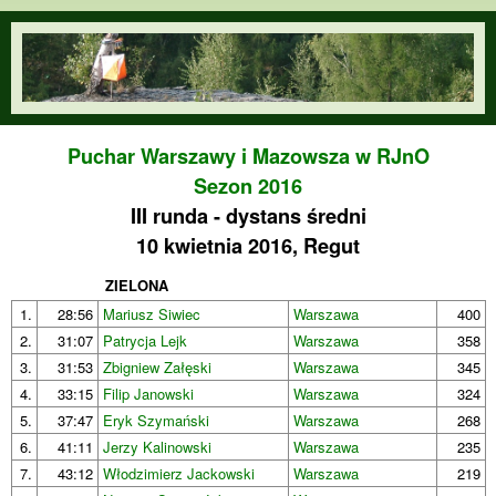
Przejdź do treści
orienteering.waw.pl
Puchar Warszawy i Mazowsza w RJnO
Sezon 2016
III runda - dystans średni
10 kwietnia 2016, Regut
ZIELONA
1.
28:56
Mariusz Siwiec
Warszawa
400
2.
31:07
Patrycja Lejk
Warszawa
358
3.
31:53
Zbigniew Załęski
Warszawa
345
4.
33:15
Filip Janowski
Warszawa
324
5.
37:47
Eryk Szymański
Warszawa
268
6.
41:11
Jerzy Kalinowski
Warszawa
235
7.
43:12
Włodzimierz Jackowski
Warszawa
219