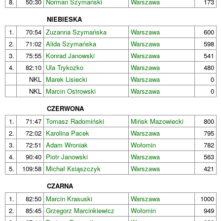
8.
50:30
Norman Szymański
Warszawa
173
NIEBIESKA
1.
70:54
Zuzanna Szymańska
Warszawa
600
2.
71:02
Alida Szymańska
Warszawa
598
3.
75:55
Konrad Janowski
Warszawa
541
4.
82:10
Ula Trykozko
Warszawa
480
NKL
Marek Lisiecki
Warszawa
0
NKL
Marcin Ostrowski
Warszawa
0
CZERWONA
1.
71:47
Tomasz Radomiński
Mińsk Mazowiecki
800
2.
72:02
Karolina Pacek
Warszawa
795
3.
72:51
Adam Wroniak
Wołomin
782
4.
90:40
Piotr Janowski
Warszawa
563
5.
109:58
Michał Ksiąszczyk
Warszawa
421
CZARNA
1.
82:50
Marcin Krasuski
Warszawa
1000
2.
85:45
Grzegorz Marcinkiewicz
Wołomin
949