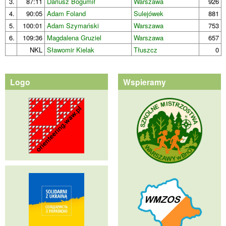
3.
87:11
Dariusz Bogumił
Warszawa
926
4.
90:05
Adam Foland
Sulejówek
881
5.
100:01
Adam Szymański
Warszawa
753
6.
109:36
Magdalena Gruziel
Warszawa
657
NKL
Sławomir Kielak
Tłuszcz
0
Logo
Wspieramy