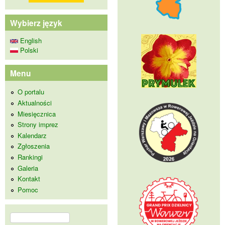
Wybierz język
English
Polski
Menu
O portalu
Aktualności
Miesięcznica
Strony imprez
Kalendarz
Zgłoszenia
Rankingi
Galeria
Kontakt
Pomoc
Szukaj
Formularz wyszukiwania