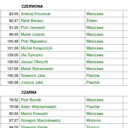
CZERWONA
83:05
Andrzej Krochmal
Warszawa
85:47
Rafał Benesz
Żółwin
91:25
Piotr Janowski
Warszawa
96:55
Marek Lisiecki
Warszawa
100:48
Piotr Wąsiewicz
Warszawa
101:39
Michał Ksiąszczyk
Warszawa
129:05
Ula Trykozko
Warszawa
136:53
Janusz Olbrycht
Warszawa
157:56
Marek Romanowski
Warszawa
195:38
Sławomir Jabs
Piastów
195:38
Justyna Jabs
Piastów
CZARNA
78:52
Piotr Buciak
Warszawa
79:08
Adam Wojciechowski
Piastów
80:55
Marcin Krasuski
Warszawa
87:27
Grzegorz Marcinkiewicz
Wołomin
94:05
Sławomir Kielak
Tłuszcz