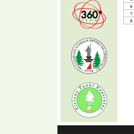
6.
7.
8.