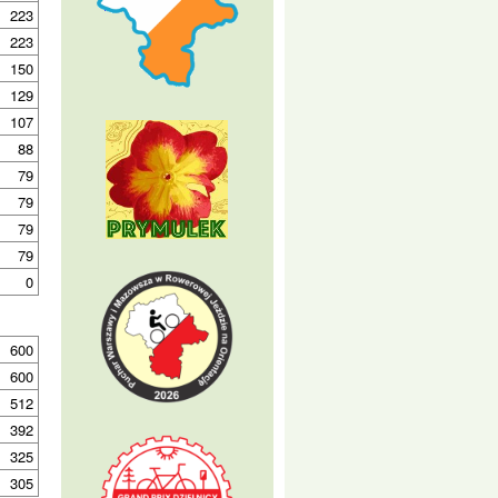
223
223
150
129
107
88
79
79
79
79
0
600
600
512
392
325
305