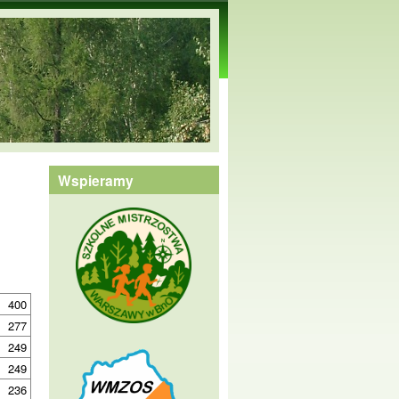
Wspieramy
400
277
249
249
236