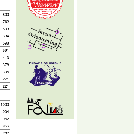
800
762
693
634
598
591
413
378
305
221
221
1000
994
962
856
767