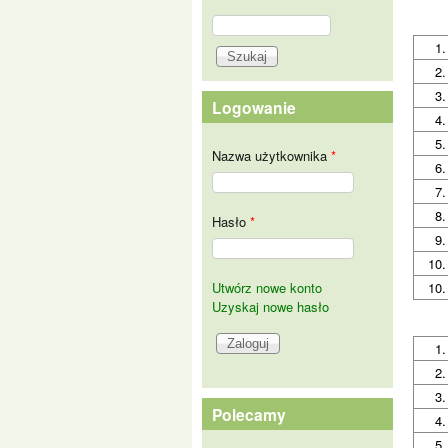
Szukaj
Formularz wyszukiwania
1.
2.
3.
Logowanie
4.
5.
Nazwa użytkownika
*
6.
7.
8.
Hasło
*
9.
10.
Utwórz nowe konto
10.
Uzyskaj nowe hasło
1.
2.
3.
Polecamy
4.
5.