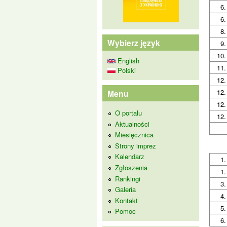
6.
6.
8.
Wybierz język
9.
10.
English
11.
Polski
12.
12.
Menu
12.
O portalu
12.
Aktualności
Miesięcznica
Strony imprez
Kalendarz
1.
Zgłoszenia
1.
Rankingi
3.
Galeria
4.
Kontakt
5.
Pomoc
6.