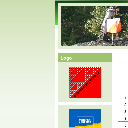
orienteering.waw.pl
Logo
1.
2.
3.
3.
5.