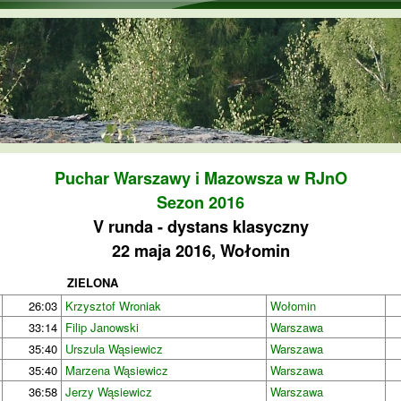
Przejdź do treści
Puchar Warszawy i Mazowsza w RJnO
Sezon 2016
V runda - dystans klasyczny
22 maja 2016, Wołomin
ZIELONA
26:03
Krzysztof Wroniak
Wołomin
33:14
Filip Janowski
Warszawa
35:40
Urszula Wąsiewicz
Warszawa
35:40
Marzena Wąsiewicz
Warszawa
36:58
Jerzy Wąsiewicz
Warszawa